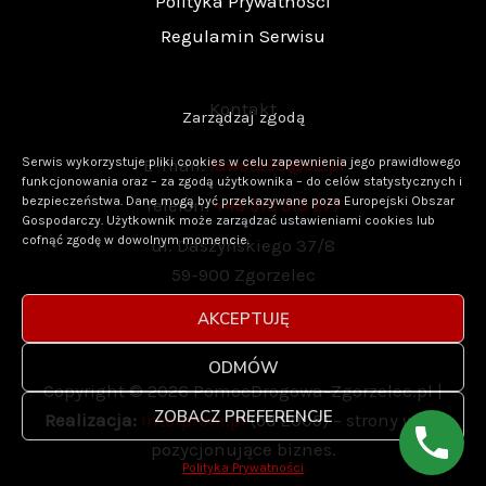
Polityka Prywatności
Regulamin Serwisu
Kontakt
Zarządzaj zgodą
Serwis wykorzystuje pliki cookies w celu zapewnienia jego prawidłowego
E-mail:
laweta93@o2.pl
funkcjonowania oraz – za zgodą użytkownika – do celów statystycznych i
bezpieczeństwa. Dane mogą być przekazywane poza Europejski Obszar
Telefon:
+48 513 513 277
Gospodarczy. Użytkownik może zarządzać ustawieniami cookies lub
cofnąć zgodę w dowolnym momencie.
ul. Daszyńskiego 37/8
59-900 Zgorzelec
AKCEPTUJĘ
ODMÓW
Copyright © 2026 PomocDrogowa-Zgorzelec.pl |
ZOBACZ PREFERENCJE
Realizacja:
Interprom.pl
(od 2005) – strony www
pozycjonujące biznes.
Polityka Prywatności