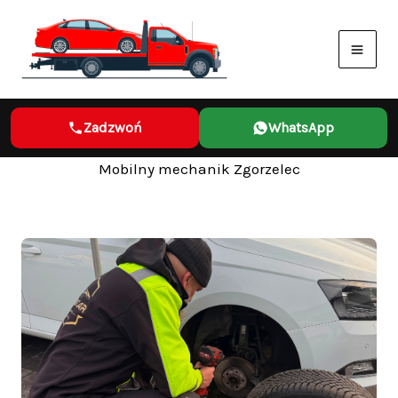
Przejdź
do
treści
Zadzwoń
WhatsApp
Mobilny mechanik Zgorzelec